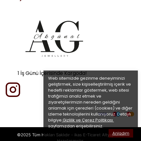
1 İş Günü İçerisinde Kargoda!
Web sitemizde gezinme deneyiminizi
geliştirmek, size kişiselleştirilmiş içerik ve
hedefli reklamlar göstermek, web sitesi
trafiğimizi analiz etmek ve
ziyaretçilerimizin nereden geldiğini
anlamak için çerezleri (cookies) ve diğer
izleme teknolojilerini kullanıyoruz. Detaylı
bilgiye
Gizlilik ve Çerez Politikası
sayfamızdan erişebilirsiniz.
Anladım
©2025 Tüm Hakları Saklıdır - ikas E-Ticaret
Altyapısı ile
Hazırlanmıştır.